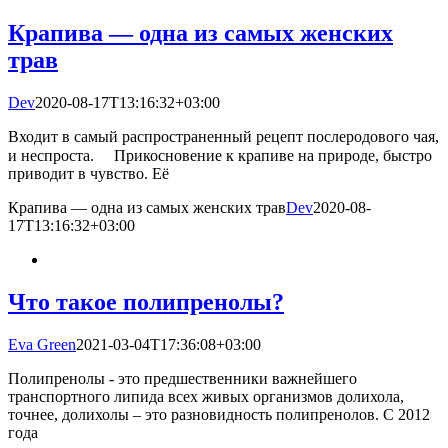
Крапива — одна из самых женских
трав
Dev
2020-08-17T13:16:32+03:00
Входит в самый распространенный рецепт послеродового чая,
и неспроста. ⠀ Прикосновение к крапиве на природе, быстро
приводит в чувство. Её
Крапива — одна из самых женских трав
Dev
2020-08-
17T13:16:32+03:00
Что такое полипренолы?
Eva Green
2021-03-04T17:36:08+03:00
Полипренолы - это предшественники важнейшего
транспортного липида всех живых организмов долихола,
точнее, долихолы – это разновидность полипренолов. С 2012
года