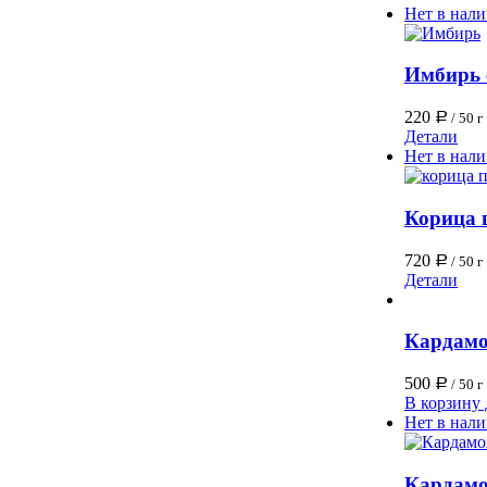
Нет в нал
Имбирь 
220
Р
/ 50 г
Детали
Нет в нал
Корица 
720
Р
/ 50 г
Детали
Кардамо
500
Р
/ 50 г
В корзину
Нет в нал
Кардамо