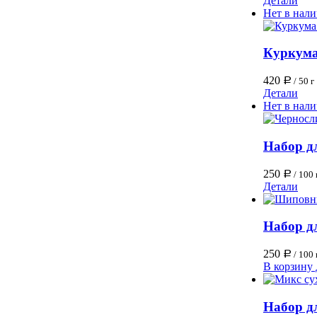
Детали
Нет в нал
Куркума
420
Р
/ 50 г
Детали
Нет в нал
Набор дл
250
Р
/ 100 
Детали
Набор д
250
Р
/ 100 
В корзину
Набор д