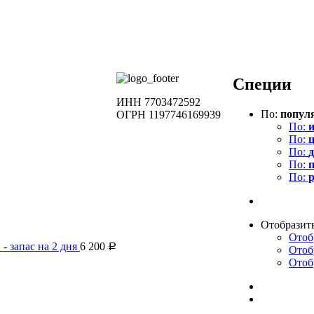
Специи
ИНН 7703472592
По:
попул
ОГРН 1197746169939
По:
По:
ц
По:
д
По:
По:
Отобразит
Отоб
- запас на 2 дня
6 200
Р
Отоб
Отоб