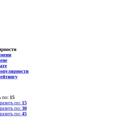
ярности
имени
ене
ате
популярности
рейтингу
ь по:
15
разить по:
15
разить по:
30
разить по:
45