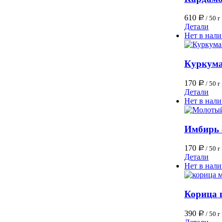
610
Р
/ 50 г
Детали
Нет в нал
Куркума
170
Р
/ 50 г
Детали
Нет в нал
Имбирь 
170
Р
/ 50 г
Детали
Нет в нал
Корица 
390
Р
/ 50 г