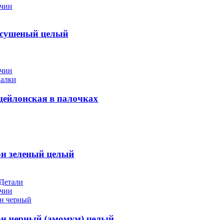
ичии
сушеный целый
ичии
цейлонская в палочках
н зеленый целый
Детали
ичии
н черный (амомум) целый