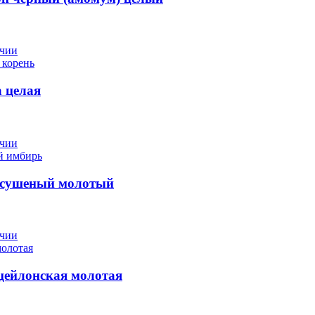
ичии
 целая
ичии
сушеный молотый
ичии
цейлонская молотая