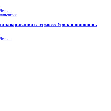
г
Детали
ля заваривания в термосе: Урюк и шиповник
г
Детали