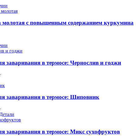
ичии
 молотая с повышенным содержанием куркумина
ичии
я заваривания в термосе: Чернослив и годжи
г
ля заваривания в термосе: Шиповник
г
Детали
ля заваривания в термосе: Микс сухофруктов