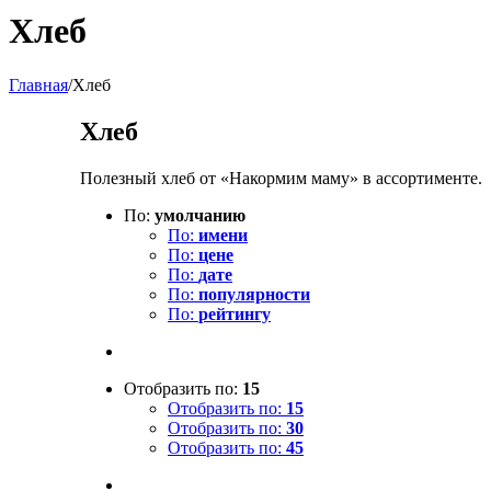
Хлеб
Главная
/
Хлеб
Хлеб
Полезный хлеб от «Накормим маму» в ассортименте.
По:
умолчанию
По:
имени
По:
цене
По:
дате
По:
популярности
По:
рейтингу
Отобразить по:
15
Отобразить по:
15
Отобразить по:
30
Отобразить по:
45