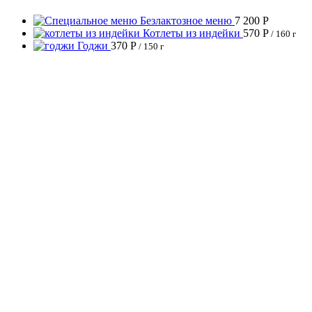
Безлактозное меню
7 200
Р
Котлеты из индейки
570
Р
/ 160 г
Годжи
370
Р
/ 150 г