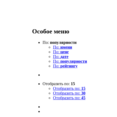
Особое меню
По:
популярности
По:
имени
По:
цене
По:
дате
По:
популярности
По:
рейтингу
Отобразить по:
15
Отобразить по:
15
Отобразить по:
30
Отобразить по:
45