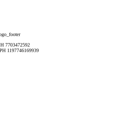
Н 7703472592
РН 1197746169939