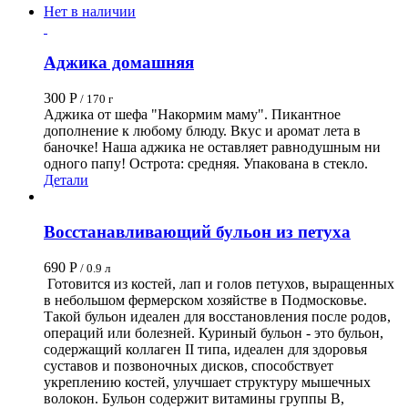
Нет в наличии
Аджика домашняя
300
Р
/ 170 г
Аджика от шефа "Накормим маму". Пикантное
дополнение к любому блюду. Вкус и аромат лета в
баночке! Наша аджика не оставляет равнодушным ни
одного папу! Острота: средняя. Упакована в стекло.
Детали
Восстанавливающий бульон из петуха
690
Р
/ 0.9 л
Готовится из костей, лап и голов петухов, выращенных
в небольшом фермерском хозяйстве в Подмосковье.
Такой бульон идеален для восстановления после родов,
операций или болезней.
Куриный бульон - это бульон,
содержащий коллаген II типа, идеален для здоровья
суставов и позвоночных дисков, способствует
укреплению костей, улучшает структуру мышечных
волокон.
Бульон
содержит витамины группы В,