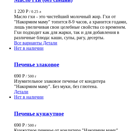
1 220
Р
/ 0.25 л
Масло гхи - это чистейший молочный жир. Гхи от
"Накормим маму" топится 8-9 часов, а хранится годами,
лишь увеличивая свои целебные свойства со временем.
Гхи подходит как для жарки, так и для добавления в
различные блюда: каши, супы, рагу, десерты.
Все варианты
Детали
Нет в наличии
Печенье злаковое
690
Р
/ 500 г
Изумительное злаковое печенье от кондитера
"Накормим маму". Без муки, без глютена.
Детали
Нет в наличии
Печенье кунжутное
690
Р
/ 500 г
Кунжутное печенье от кондитера "Накормим маму".