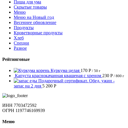
Пища для ума
Скрытые товары
Меню
Меню на Новый год
Весеннее обновление
Продукты
Кроветворные продукты
Хлеб
Специи
Разное
Рейтинговые
Куркума целая
170
Р
/ 50 г
Капуста краснокачанная квашеная с хреном
230
Р
/ 800 г
Подарочный сертификат. Обед, ужин -
запас на 2 дня
5 200
Р
ИНН 7703472592
ОГРН 1197746169939
Меню