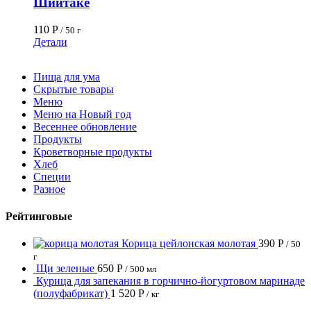
Шиитаке
110
Р
/ 50 г
Детали
Пища для ума
Скрытые товары
Меню
Меню на Новый год
Весеннее обновление
Продукты
Кроветворные продукты
Хлеб
Специи
Разное
Рейтинговые
Корица цейлонская молотая
390
Р
/ 50
г
Щи зеленые
650
Р
/ 500 мл
Курица для запекания в горчично-йогуртовом маринаде
(полуфабрикат)
1 520
Р
/ кг