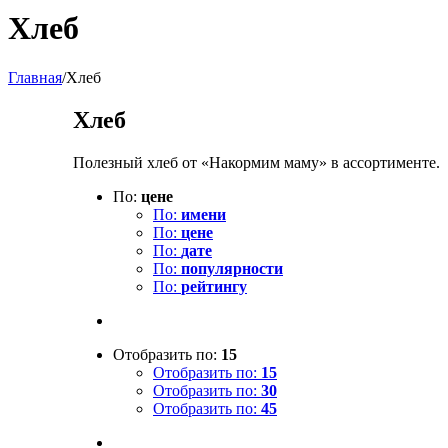
Хлеб
Главная
/
Хлеб
Хлеб
Полезный хлеб от «Накормим маму» в ассортименте.
По:
цене
По:
имени
По:
цене
По:
дате
По:
популярности
По:
рейтингу
Отобразить по:
15
Отобразить по:
15
Отобразить по:
30
Отобразить по:
45