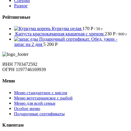
Специи
Разное
Рейтинговые
Куркума целая
170
Р
/ 50 г
Капуста краснокачанная квашеная с хреном
230
Р
/ 800 г
Подарочный сертификат. Обед, ужин -
запас на 2 дня
5 200
Р
ИНН 7703472592
ОГРН 1197746169939
Меню
Меню стандартное с мясом
Меню вегетарианское с рыбой
Меню для всей семьи
Особое меню
Подарочные сертификаты
Клиентам