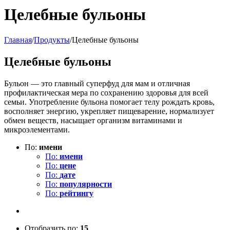
Целебные бульоны
Главная
/
Продукты
/
Целебные бульоны
Целебные бульоны
Бульон — это главный суперфуд для мам и отличная
профилактическая мера по сохранению здоровья для всей
семьи. Употребление бульона помогает телу рождать кровь,
восполняет энергию, укрепляет пищеварение, нормализует
обмен веществ, насыщает организм витаминами и
микроэлементами.
По:
имени
По:
имени
По:
цене
По:
дате
По:
популярности
По:
рейтингу
Отобразить по:
15