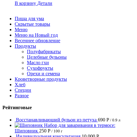
В корзину
Детали
Пища для ума
Скрытые товары
Меню
Меню на Новый год
Весеннее обновление
Продукты
Полуфабрикаты
Целебные бульоны
Масло гхи
Сухофрукты
Орехи и семена
Кроветворные продукты
Хлеб
Специи
Разное
Рейтинговые
Восстанавливающий бульон из петуха
690
Р
/ 0.9 л
Набор для заваривания в термосе:
Шиповник
250
Р
/ 100 г
Индивидуальная консультация
10 000
Р