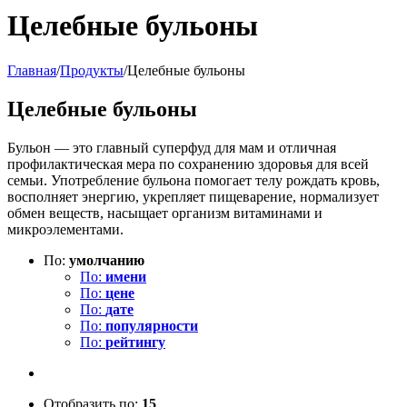
Целебные бульоны
Главная
/
Продукты
/
Целебные бульоны
Целебные бульоны
Бульон — это главный суперфуд для мам и отличная
профилактическая мера по сохранению здоровья для всей
семьи. Употребление бульона помогает телу рождать кровь,
восполняет энергию, укрепляет пищеварение, нормализует
обмен веществ, насыщает организм витаминами и
микроэлементами.
По:
умолчанию
По:
имени
По:
цене
По:
дате
По:
популярности
По:
рейтингу
Отобразить по:
15